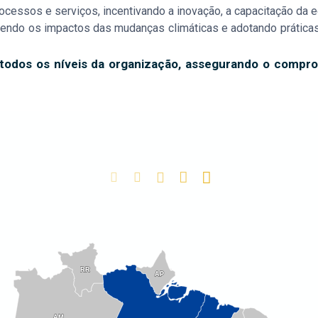
cessos e serviços, incentivando a inovação, a capacitação da e
ecendo os impactos das mudanças climáticas e adotando prátic
 todos os níveis da organização, assegurando o comp
RR
RR
AP
AP
AM
AM