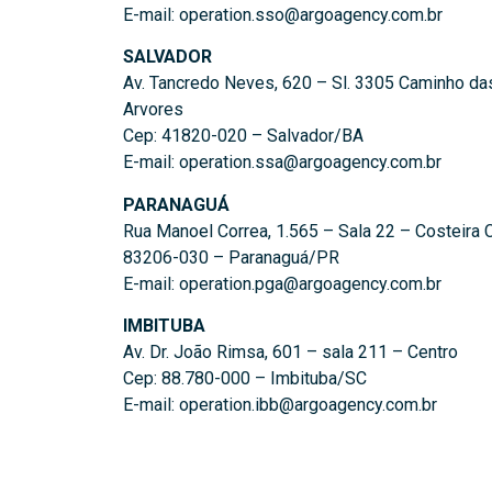
E-mail: operation.sso@argoagency.com.br
SALVADOR
Av. Tancredo Neves, 620 – Sl. 3305 Caminho da
Arvores
Cep: 41820-020 – Salvador/BA
E-mail: operation.ssa@argoagency.com.br
PARANAGUÁ
Rua Manoel Correa, 1.565 – Sala 22 – Costeira 
83206-030 – Paranaguá/PR
E-mail: operation.pga@argoagency.com.br
IMBITUBA
Av. Dr. João Rimsa, 601 – sala 211 – Centro
Cep: 88.780-000 – Imbituba/SC
E-mail: operation.ibb@argoagency.com.br