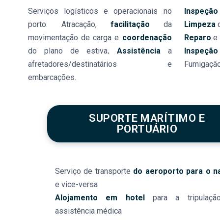
Serviços logísticos e operacionais no
Inspeção
porto. Atracação,
facilitação
da
Limpeza
d
movimentação de carga e
coordenação
Reparo
e
do plano de estiva
. Assistência
a
Inspeção
afretadores/destinatários e
Fumigação
embarcações.
SUPORTE MARÍTIMO E
PORTUÁRIO
Serviço de transporte
do
aeroporto para o n
e vice-versa
Alojamento em hotel
para a tripulaçã
assistência médica