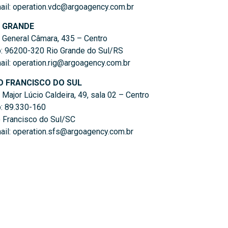
ail: operation.vdc@argoagency.com.br
O GRANDE
 General Câmara, 435 – Centro
: 96200-320 Rio Grande do Sul/RS
ail: operation.rig@argoagency.com.br
O FRANCISCO DO SUL
 Major Lúcio Caldeira, 49, sala 02 – Centro
: 89.330-160
 Francisco do Sul/SC
ail: operation.sfs@argoagency.com.br