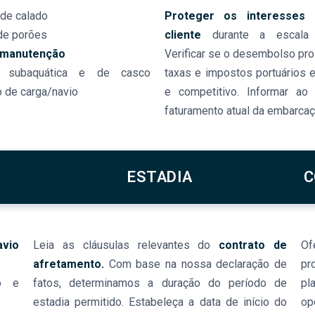
de calado
Proteger os interesses
e porões
cliente
durante a escala 
manutenção
Verificar se o desembolso pro
subaquática e de casco
taxas e impostos portuários e
 de carga/navio
e competitivo. Informar ao
faturamento atual da embarcaç
ESTADIA
C
avio
Leia as cláusulas relevantes do
contrato de
Of
afretamento.
Com base na nossa declaração de
pr
o e
fatos, determinamos a duração do período de
pl
estadia permitido. Estabeleça a data de início do
op