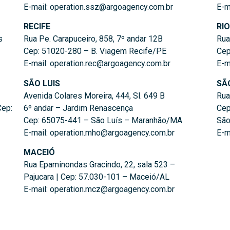
E-mail: operation.ssz@argoagency.com.br
E-m
RECIFE
RI
s
Rua Pe. Carapuceiro, 858, 7º andar 12B
Rua
Cep: 51020-280 – B. Viagem Recife/PE
Cep
E-mail: operation.rec@argoagency.com.br
E-m
SÃO LUIS
SÃ
Avenida Colares Moreira, 444, Sl. 649 B
Rua
Cep:
6º andar – Jardim Renascença
Cep
Cep: 65075-441 – São Luís – Maranhão/MA
São
E-mail: operation.mho@argoagency.com.br
E-m
MACEIÓ
Rua Epaminondas Gracindo, 22, sala 523 –
Pajucara | Cep: 57.030-101 – Maceió/AL
E-mail: operation.mcz@argoagency.com.br